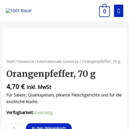
0
Start
/
Gewürze
/
Internationale Gewürze
/ Orangenpfeffer, 70 g
Orangenpfeffer, 70 g
4,70
€
inkl. MwSt
Für Salate, Quarkspeisen, pikante Fleischgerichte und für die
exotische Küche.
Verfügbarkeit:
4 vorrätig
In den Warenkorb