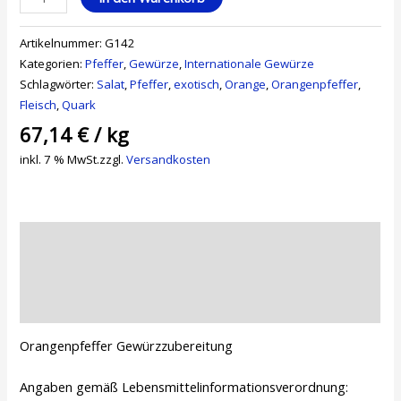
Artikelnummer:
G142
Kategorien:
Pfeffer
,
Gewürze
,
Internationale Gewürze
Schlagwörter:
Salat
,
Pfeffer
,
exotisch
,
Orange
,
Orangenpfeffer
,
Fleisch
,
Quark
67,14
€
/
kg
inkl. 7 % MwSt.
zzgl.
Versandkosten
Beschreibung
Zusätzliche Informationen
Rezensionen (0)
Orangenpfeffer Gewürzzubereitung
Angaben gemäß Lebensmittelinformationsverordnung: