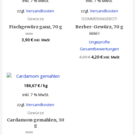
inkl. 7 % MwSt.
inkl. 7 % MwSt.
zzgl.
Versandkosten
zzgl.
Versandkosten
Gewürze
!SOMMERANGEBOT!
Fischgewürz ganz, 70 g
Berber-Gewürz, 70 g
3,90
Bewertet
€
Bewertet
inkl. MwSt
Ungeprüfte
mit
mit
0
4.00
Gesamtbewertungen
von
von 5
5
4,90
€
4,20
€
inkl. MwSt
186,67
€
/
kg
inkl. 7 % MwSt.
zzgl.
Versandkosten
Gewürze
Cardamom gemahlen, 30
g