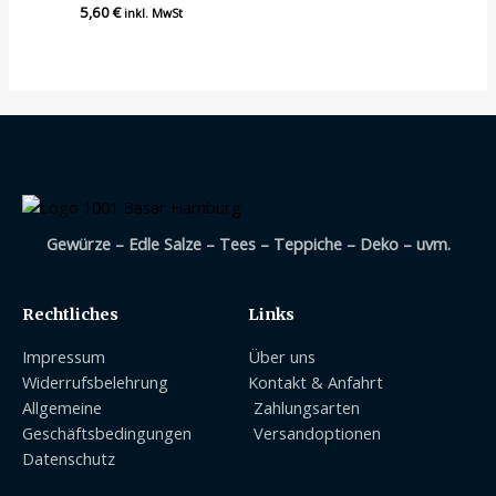
5,60
Bewertet
€
inkl. MwSt
mit
0
von
5
Gewürze – Edle Salze – Tees – Teppiche – Deko – uvm.
Rechtliches
Links
Impressum
Über uns
Widerrufsbelehrung
Kontakt & Anfahrt
Allgemeine
Zahlungsarten
Geschäftsbedingungen
Versandoptionen
Datenschutz