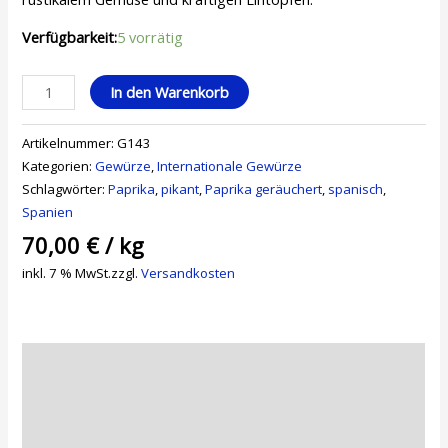
Verfügbarkeit:
5 vorrätig
In den Warenkorb
Artikelnummer:
G143
Kategorien:
Gewürze
,
Internationale Gewürze
Schlagwörter:
Paprika
,
pikant
,
Paprika geräuchert
,
spanisch
,
Spanien
70,00
€
/
kg
inkl. 7 % MwSt.
zzgl.
Versandkosten
Beschreibung
Zusätzliche Informationen
Rezensionen (0)