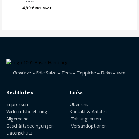
4,30
Bewertet
€
inkl. MwSt
mit
0
von
5
Gewürze – Edle Salze – Tees – Teppiche – Deko – uvm.
Rechtliches
Links
Impressum
Über uns
Widerrufsbelehrung
Kontakt & Anfahrt
Allgemeine
Zahlungsarten
Geschäftsbedingungen
Versandoptionen
Datenschutz