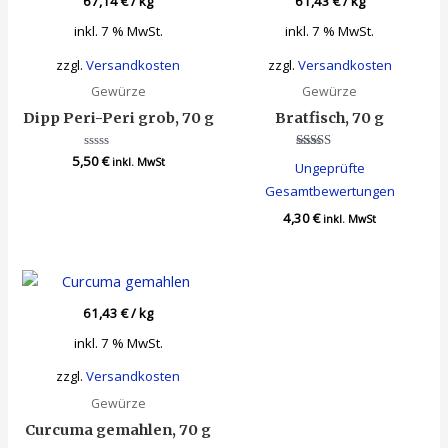
67,14
€
/
kg
61,43
€
/
kg
inkl. 7 % MwSt.
inkl. 7 % MwSt.
zzgl.
Versandkosten
zzgl.
Versandkosten
Gewürze
Gewürze
Dipp Peri-Peri grob, 70 g
Bratfisch, 70 g
5,50
Bewertet
€
Bewertet
inkl. MwSt
Ungeprüfte
mit
mit
0
4.00
Gesamtbewertungen
von
von 5
5
4,30
€
inkl. MwSt
61,43
€
/
kg
inkl. 7 % MwSt.
zzgl.
Versandkosten
Gewürze
Curcuma gemahlen, 70 g