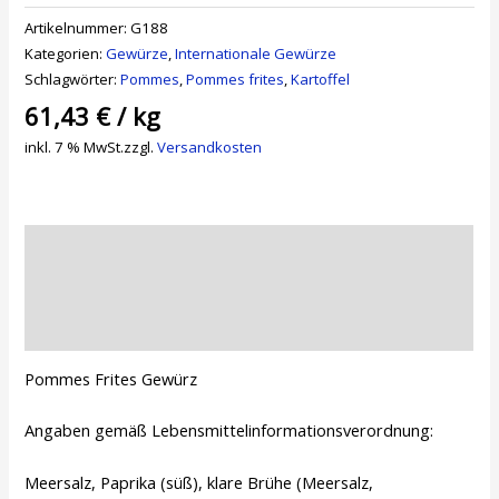
Artikelnummer:
G188
Kategorien:
Gewürze
,
Internationale Gewürze
Schlagwörter:
Pommes
,
Pommes frites
,
Kartoffel
61,43
€
/
kg
inkl. 7 % MwSt.
zzgl.
Versandkosten
Beschreibung
Zusätzliche Informationen
Rezensionen (0)
Pommes Frites Gewürz
Angaben gemäß Lebensmittelinformationsverordnung:
Meersalz, Paprika (süß), klare Brühe (Meersalz,