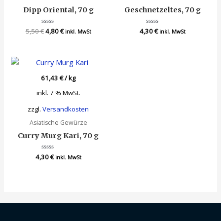
Dipp Oriental, 70 g
Geschnetzeltes, 70 g
5,50
€
Bewertet
4,80
€
4,30
Bewertet
€
inkl. MwSt
inkl. MwSt
mit
mit
0
0
von
von
5
5
61,43
€
/
kg
inkl. 7 % MwSt.
zzgl.
Versandkosten
Asiatische Gewürze
Curry Murg Kari, 70 g
4,30
Bewertet
€
inkl. MwSt
mit
0
von
5