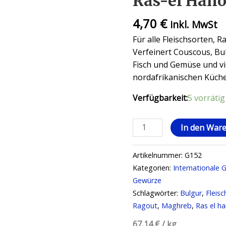
Ras-el Hano
4,70
€
inkl. MwSt
Für alle Fleischsorten, R
Verfeinert Couscous, Bu
Fisch und Gemüse und vi
nordafrikanischen Küch
Verfügbarkeit:
5 vorrätig
In den War
Artikelnummer:
G152
Kategorien:
Internationale 
Gewürze
Schlagwörter:
Bulgur
,
Fleisc
Ragout
,
Maghreb
,
Ras el h
67,14
€
/
kg