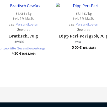
61,43
€
/
kg
67,14
€
/
kg
inkl. 7 % MwSt.
inkl. 7 % MwSt.
zzgl.
Versandkosten
zzgl.
Versandkosten
Gewürze
Gewürze
Bratfisch, 70 g
Dipp Peri-Peri grob, 70 
5,50
€
Bewertet
Bewertet
inkl. MwSt
Ungeprüfte Gesamtbewertungen
mit
mit
4,30
€
4.00
0
inkl. MwSt
von 5
von
5