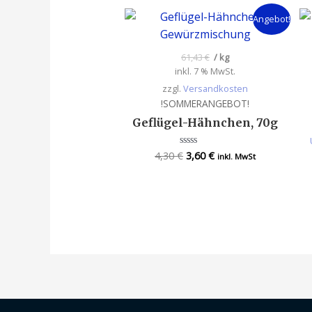
Angebot!
61,43
€
/
kg
inkl. 7 % MwSt.
zzgl.
Versandkosten
!SOMMERANGEBOT!
Geflügel-Hähnchen, 70g
4,30
€
3,60
€
Bewertet
inkl. MwSt
mit
0
von
5