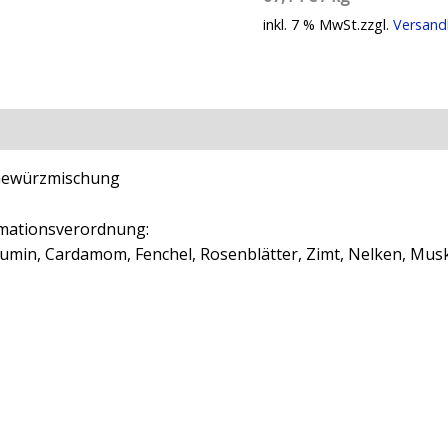
inkl. 7 % MwSt.
zzgl.
Versand
ationen
Rezensionen (0)
 Gewürzmischung
mationsverordnung:
, Cumin, Cardamom, Fenchel, Rosenblätter, Zimt, Nelken, Musk