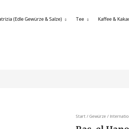
trizia (Edle Gewürze & Salze)
Tee
Kaffee & Kaka
Start
/
Gewürze
/
Internati