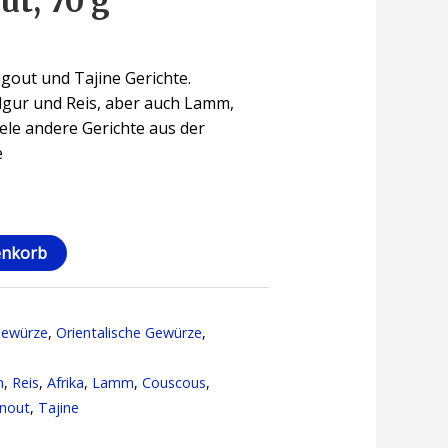
ut, 70 g
agout und Tajine Gerichte.
lgur und Reis, aber auch Lamm,
ele andere Gerichte aus der
e
enkorb
Gewürze
,
Orientalische Gewürze
,
h
,
Reis
,
Afrika
,
Lamm
,
Couscous
,
anout
,
Tajine