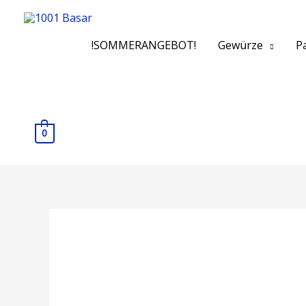
!SOMMERANGEBOT!
Gewürze
Pa
0