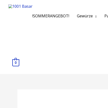
!SOMMERANGEBOT!
Gewürze
Pa
0