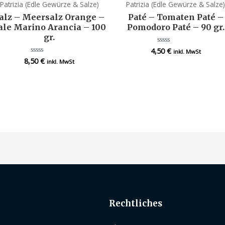
Patrizia (Edle Gewürze & Salze)
Patrizia (Edle Gewürze & Salze
alz – Meersalz Orange –
Paté – Tomaten Paté –
ale Marino Arancia – 100
Pomodoro Paté – 90 gr.
gr.
4,50
€
Bewertet
inkl. MwSt
mit
8,50
€
Bewertet
inkl. MwSt
0
mit
von
0
5
von
5
Rechtliches