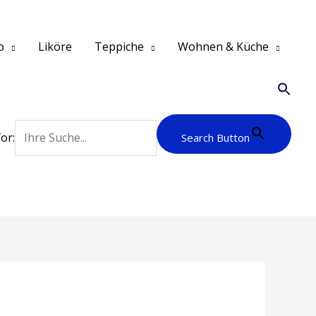
o
Liköre
Teppiche
Wohnen & Küche
or:
Search Button