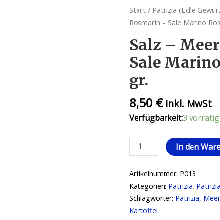
Start
/
Patrizia (Edle Gewür
Rosmarin – Sale Marino Ros
Salz – Meer
Sale Marino
gr.
8,50
€
inkl. MwSt
Verfügbarkeit:
3 vorrätig
In den War
Artikelnummer:
P013
Kategorien:
Patrizia
,
Patrizi
Schlagwörter:
Patrizia
,
Meer
Kartoffel