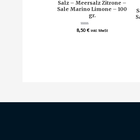
Salz – Meersalz Zitrone –
Sale Marino Limone – 100
S
gr.
S
8,50
€
Bewertet
inkl. MwSt
mit
0
von
5