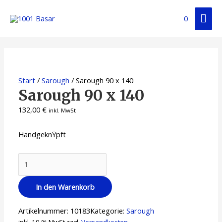
Zum
Hau
Inhalt
0
springen
Start
/
Sarough
/ Sarough 90 x 140
Sarough 90 x 140
132,00
€
inkl. MwSt
HandgeknŸpft
Sarough
90
x
In den Warenkorb
140
Menge
Artikelnummer:
10183
Kategorie:
Sarough
inkl. 19 % MwSt.
zzgl.
Versandkosten