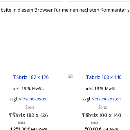
bsite in diesem Browser für meinen nächsten Kommentar s
inkl. 19 % MwSt.
inkl. 19 % MwSt.
zzgl.
Versandkosten
zzgl.
Versandkosten
TŠbriz
TŠbriz
TŠbriz 182 x 126
Täbriz 100 x 140
1.251,00
€
500,00
€
Bewertet
Bewertet
inkl. MwSt
inkl. MwSt