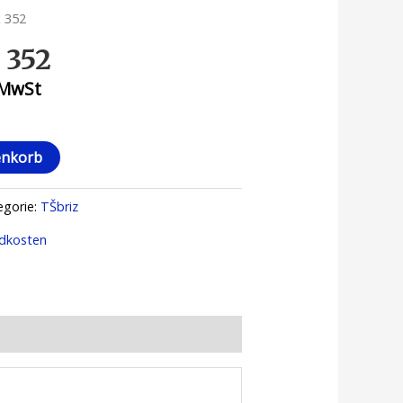
x 352
 352
 MwSt
enkorb
egorie:
TŠbriz
dkosten