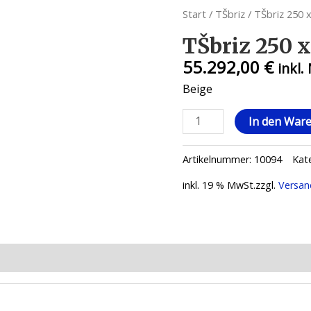
Start
/
TŠbriz
/ TŠbriz 250 
TŠbriz 250 x
55.292,00
€
inkl.
Beige
TŠbriz
In den War
250
x
Artikelnummer:
10094
Kat
352
Menge
inkl. 19 % MwSt.
zzgl.
Versan
ionen (0)