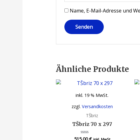
Name, E-Mail-Adresse und We
Ähnliche Produkte
inkl. 19 % MwSt.
zzgl.
Versandkosten
TŠbriz
TŠbriz 70 x 297
515,00
€
Bewertet
inkl. MwSt