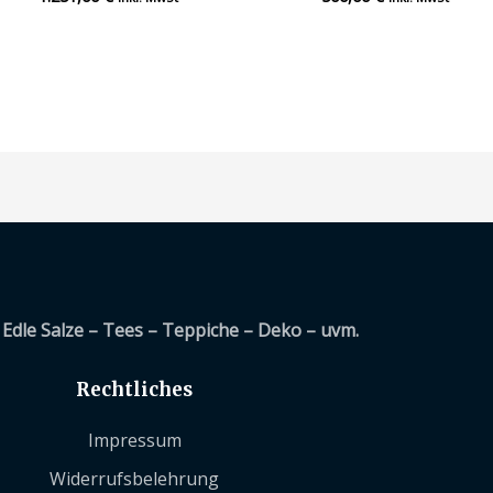
mit
mit
0
0
von
von
5
5
Edle Salze – Tees – Teppiche – Deko – uvm.
Rechtliches
Impressum
Widerrufsbelehrung