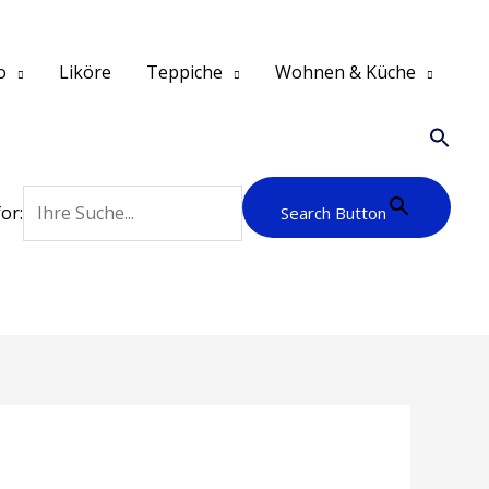
o
Liköre
Teppiche
Wohnen & Küche
or:
Search Button