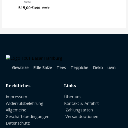
515,00
Bewertet
€
inkl. MwSt
mit
0
von
5
Gewürze – Edle Salze – Tees – Teppiche – Deko – uvm.
Rechtliches
Links
Impressum
Über uns
Widerrufsbelehrung
Kontakt & Anfahrt
Allgemeine
Zahlungsarten
Geschäftsbedingungen
Versandoptionen
Datenschutz