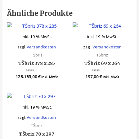
Ähnliche Produkte
inkl. 19 % MwSt.
inkl. 19 % MwSt.
zzgl.
Versandkosten
zzgl.
Versandkosten
TŠbriz
TŠbriz
TŠbriz 378 x 285
TŠbriz 69 x 264
128.163,00
Bewertet
€
197,00
Bewertet
€
inkl. MwSt
inkl. MwSt
mit
mit
0
0
von
von
5
5
inkl. 19 % MwSt.
zzgl.
Versandkosten
TŠbriz
TŠbriz 70 x 297