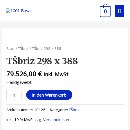
0
Start
/
TŠbriz
/ TŠbriz 298 x 388
TŠbriz 298 x 388
79.526,00
€
inkl. MwSt
Handgewebt
In den Warenkorb
Artikelnummer:
10126
Kategorie:
TŠbriz
inkl. 19 % MwSt.
zzgl.
Versandkosten