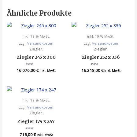
Ähnliche Produkte
inkl. 19 % MwSt.
inkl. 19 % MwSt.
zzgl.
Versandkosten
zzgl.
Versandkosten
Ziegler.
Ziegler.
Ziegler 245 x 300
Ziegler 252 x 336
16.076,00
Bewertet
€
16.218,00
Bewertet
€
inkl. MwSt
inkl. MwSt
mit
mit
0
0
von
von
5
5
inkl. 19 % MwSt.
zzgl.
Versandkosten
Ziegler.
Ziegler 174 x 247
716,00
Bewertet
€
inkl. MwSt