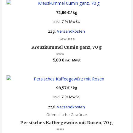
72,86
€
/
kg
inkl. 7 % MwSt.
zzgl.
Versandkosten
Gewürze
Kreuzkümmel Cumin ganz, 70 g
5,80
Bewertet
€
inkl. MwSt
mit
0
von
5
98,57
€
/
kg
inkl. 7 % MwSt.
zzgl.
Versandkosten
Orientalische Gewürze
Persisches Kaffeegewürz mit Rosen, 70 g