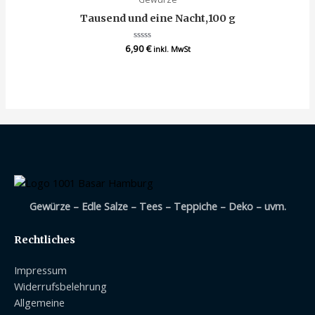
Tausend und eine Nacht,100 g
6,90
Bewertet
€
inkl. MwSt
mit
0
von
5
Gewürze – Edle Salze – Tees – Teppiche – Deko – uvm.
Rechtliches
Impressum
Widerrufsbelehrung
Allgemeine