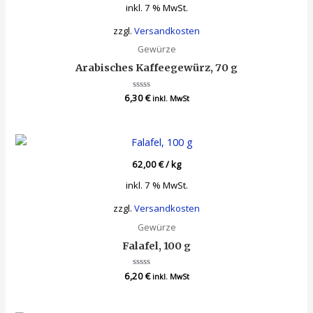
inkl. 7 % MwSt.
zzgl.
Versandkosten
Gewürze
Arabisches Kaffeegewürz, 70 g
6,30
Bewertet
€
inkl. MwSt
mit
0
von
5
62,00
€
/
kg
inkl. 7 % MwSt.
zzgl.
Versandkosten
Gewürze
Falafel, 100 g
6,20
Bewertet
€
inkl. MwSt
mit
0
von
5