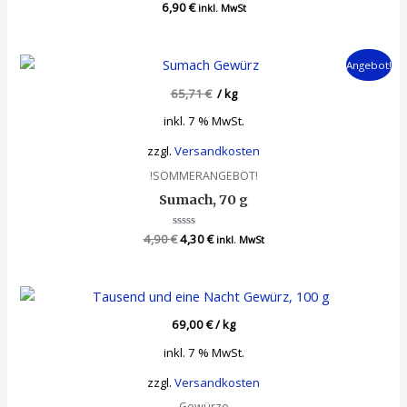
6,90
Bewertet
€
inkl. MwSt
mit
0
von
5
Angebot!
65,71
€
/
kg
inkl. 7 % MwSt.
zzgl.
Versandkosten
!SOMMERANGEBOT!
Sumach, 70 g
Ursprünglicher
Aktueller
4,90
€
Bewertet
4,30
€
inkl. MwSt
mit
Preis
Preis
0
war:
ist:
von
5
4,90 €
4,30 €.
69,00
€
/
kg
inkl. 7 % MwSt.
zzgl.
Versandkosten
Gewürze