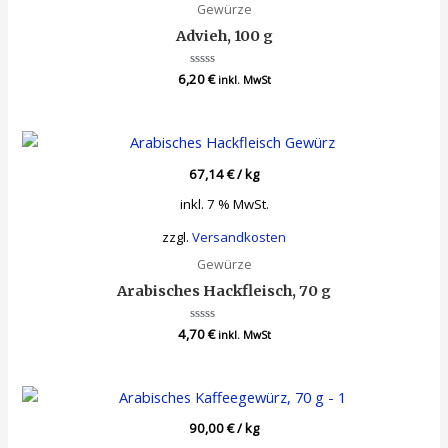
Gewürze
Advieh, 100 g
6,20
Bewertet
€
inkl. MwSt
mit
0
von
5
67,14
€
/
kg
inkl. 7 % MwSt.
zzgl.
Versandkosten
Gewürze
Arabisches Hackfleisch, 70 g
4,70
Bewertet
€
inkl. MwSt
mit
0
von
5
90,00
€
/
kg