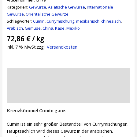
Artikelnummer:
G179
Kategorien:
Gewürze
,
Asiatische Gewürze
,
Internationale
Gewürze
,
Orientalische Gewürze
Schlagwörter:
Cumin
,
Currymischung
,
mexikanisch
,
chinesisch
,
Arabisch
,
Gemüse
,
China
,
Käse
,
Mexiko
72,86
€
/
kg
inkl. 7 % MwSt.
zzgl.
Versandkosten
Beschreibung
Zusätzliche Informationen
Rezensionen (0)
Kreuzkümmel Cumin ganz
Cumin ist ein sehr großer Bestandteil von Currymischungen.
Hauptsächlich wird dieses Gewürz in der arabischen,