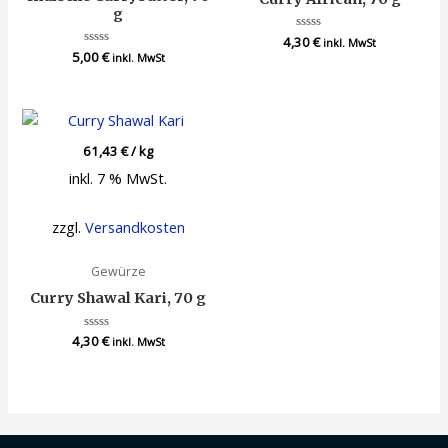
g
4,30
Bewertet
€
inkl. MwSt
mit
5,00
Bewertet
€
inkl. MwSt
0
mit
von
0
5
von
5
61,43
€
/
kg
inkl. 7 % MwSt.
zzgl.
Versandkosten
Gewürze
Curry Shawal Kari, 70 g
4,30
Bewertet
€
inkl. MwSt
mit
0
von
5