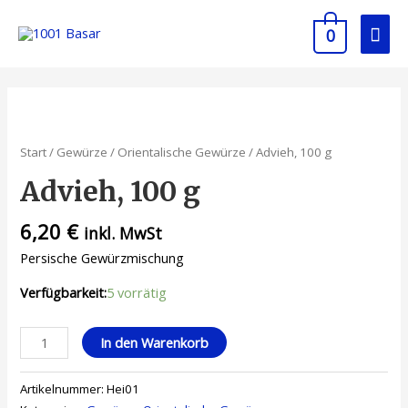
0
Start
/
Gewürze
/
Orientalische Gewürze
/ Advieh, 100 g
Advieh, 100 g
6,20
€
inkl. MwSt
Persische Gewürzmischung
Verfügbarkeit:
5 vorrätig
In den Warenkorb
Artikelnummer:
Hei01