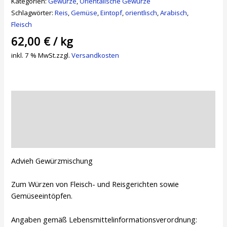
Kategorien:
Gewürze
,
Orientalische Gewürze
Schlagwörter:
Reis
,
Gemüse
,
Eintopf
,
orientlisch
,
Arabisch
,
Fleisch
62,00
€
/
kg
inkl. 7 % MwSt.
zzgl.
Versandkosten
Beschreibung
Zusätzliche Informationen
Rezensionen (0)
Advieh Gewürzmischung
Zum Würzen von Fleisch- und Reisgerichten sowie
Gemüseeintöpfen.
Angaben gemäß Lebensmittelinformationsverordnung: