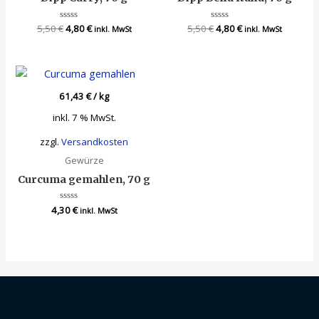
5,50
€
Bewertet
4,80
€
5,50
€
Bewertet
4,80
€
inkl. MwSt
inkl. MwSt
mit
mit
0
0
von
von
5
5
61,43
€
/
kg
inkl. 7 % MwSt.
zzgl.
Versandkosten
Gewürze
Curcuma gemahlen, 70 g
4,30
Bewertet
€
inkl. MwSt
mit
0
von
5