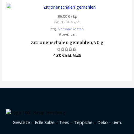
5
86,00
€
/
kg
inkl. 19 % MwSt.
zzgl.
Versandkosten
Gewürze
Zitronenschalen gemahlen, 50 g
4,30
Bewertet
€
inkl. MwSt
mit
0
von
5
Gewürze – Edle Salze – Tees – Teppiche – Deko – uvm.