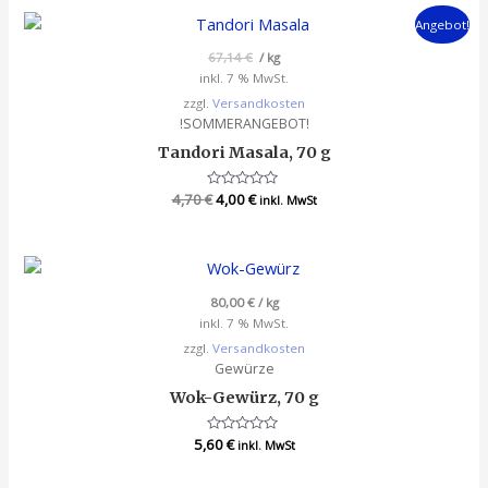
5
Angebot!
67,14
€
/
kg
inkl. 7 % MwSt.
zzgl.
Versandkosten
!SOMMERANGEBOT!
Tandori Masala, 70 g
4,70
€
Bewertet
4,00
€
inkl. MwSt
mit
0
von
5
80,00
€
/
kg
inkl. 7 % MwSt.
zzgl.
Versandkosten
Gewürze
Wok-Gewürz, 70 g
5,60
Bewertet
€
inkl. MwSt
mit
0
von