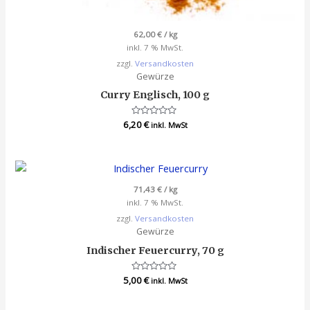
62,00
€
/
kg
inkl. 7 % MwSt.
zzgl.
Versandkosten
Gewürze
Curry Englisch, 100 g
6,20
Bewertet
€
inkl. MwSt
mit
0
von
5
71,43
€
/
kg
inkl. 7 % MwSt.
zzgl.
Versandkosten
Gewürze
Indischer Feuercurry, 70 g
5,00
Bewertet
€
inkl. MwSt
mit
0
von