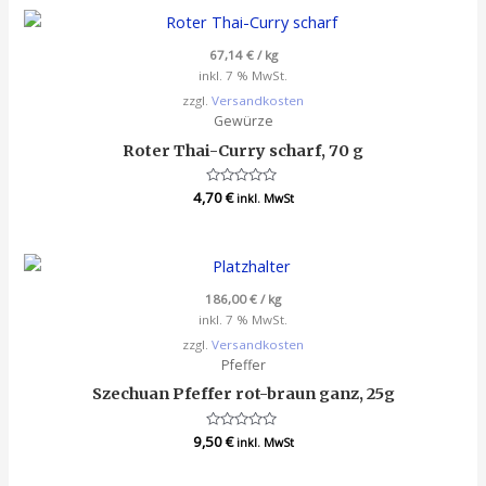
5
67,14
€
/
kg
inkl. 7 % MwSt.
zzgl.
Versandkosten
Gewürze
Roter Thai-Curry scharf, 70 g
4,70
Bewertet
€
inkl. MwSt
mit
0
von
5
186,00
€
/
kg
inkl. 7 % MwSt.
zzgl.
Versandkosten
Pfeffer
Szechuan Pfeffer rot-braun ganz, 25g
9,50
Bewertet
€
inkl. MwSt
mit
0
von