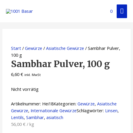
0
Start
/
Gewürze
/
Asiatische Gewürze
/ Sambhar Pulver,
100 g
Sambhar Pulver, 100 g
6,60
€
inkl. MwSt
Nicht vorrätig
Artikelnummer:
Hei18
Kategorien:
Gewürze
,
Asiatische
Gewürze
,
Internationale Gewürze
Schlagwörter:
Linsen
,
Lentils
,
Sambhar
,
asiatisch
56,00
€
/
kg