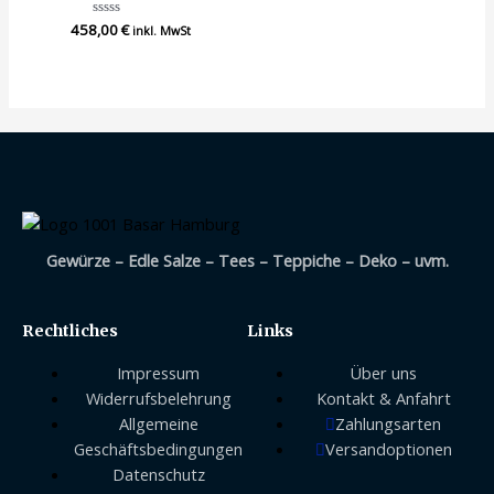
458,00
Bewertet
€
inkl. MwSt
mit
0
von
5
Gewürze – Edle Salze – Tees – Teppiche – Deko – uvm.
Rechtliches
Links
Impressum
Über uns
Widerrufsbelehrung
Kontakt & Anfahrt
Allgemeine
Zahlungsarten
Geschäftsbedingungen
Versandoptionen
Datenschutz