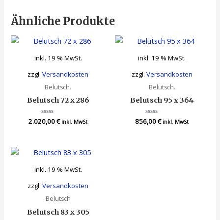
Ähnliche Produkte
inkl. 19 % MwSt.
inkl. 19 % MwSt.
zzgl.
Versandkosten
zzgl.
Versandkosten
Belutsch.
Belutsch.
Belutsch 72 x 286
Belutsch 95 x 364
2.020,00
Bewertet
€
856,00
Bewertet
€
inkl. MwSt
inkl. MwSt
mit
mit
0
0
von
von
5
5
inkl. 19 % MwSt.
zzgl.
Versandkosten
Belutsch
Belutsch 83 x 305