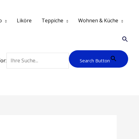
o
Liköre
Teppiche
Wohnen & Küche
or:
Search Button