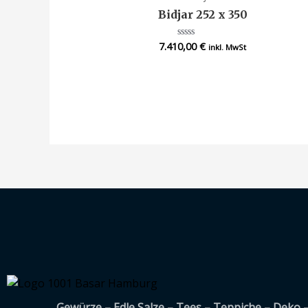
Bidjar 252 x 350
7.410,00
€
Bewertet
inkl. MwSt
mit
0
von
5
Gewürze – Edle Salze – Tees – Teppiche – Deko 