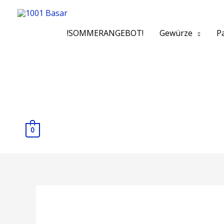
!SOMMERANGEBOT!
Gewürze
Pa
0