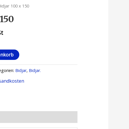
Bidjar 100 x 150
 150
St
enkorb
egorien:
Bidjar
,
Bidjar.
sandkosten