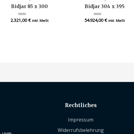
Bidjar 85 x 300
Bidjar 304 x 395
2.321,00
€
54.924,00
€
Bewertet
Bewertet
inkl. MwSt
inkl. MwSt
mit
mit
0
0
von
von
5
5
Rechtliches
Impressum
Widerrufsbelehrung
– uvm.