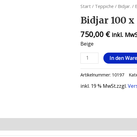
Start
/
Teppiche
/
Bidjar.
/ 
Bidjar 100 x
750,00
€
inkl. Mw
Beige
In den War
Artikelnummer:
10197
Kat
inkl. 19 % MwSt.
zzgl.
Ver
ionen (0)