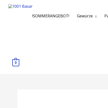
!SOMMERANGEBOT!
Gewürze
Pa
0