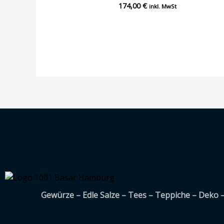
174,00
€
Bewertet
inkl. MwSt
mit
0
von
5
Gewürze – Edle Salze – Tees – Teppiche – Deko 