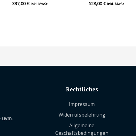
337,00
€
528,00
€
Bewertet
Bewertet
inkl. MwSt
inkl. MwSt
mit
mit
0
0
von
von
5
5
Rechtliches
Impressum
Widerrufsbelehrung
– uvm.
Allgemeine
Geschäftsbedingungen