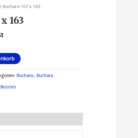
/ Buchara 107 x 163
 x 163
St
enkorb
egorien:
Buchara.
,
Buchara
dkosten