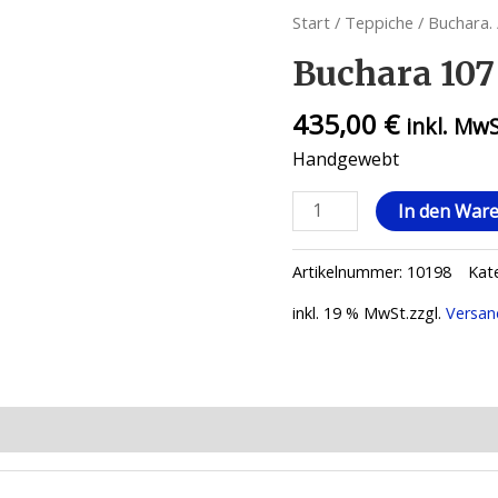
Start
/
Teppiche
/
Buchara.
Buchara 107
435,00
€
inkl. Mw
Handgewebt
In den War
Artikelnummer:
10198
Kat
inkl. 19 % MwSt.
zzgl.
Versan
ionen (0)