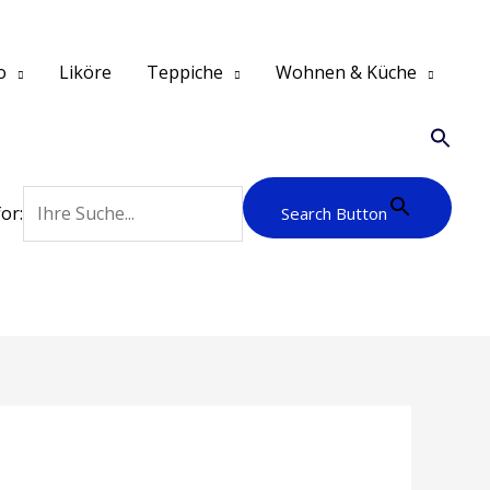
o
Liköre
Teppiche
Wohnen & Küche
or:
Search Button