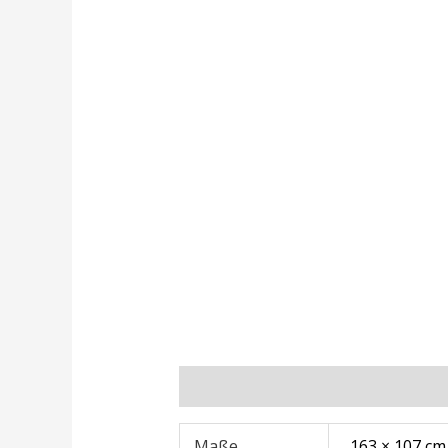
Zusätzliche Informationen
Rezens
Maße
163 × 107 cm