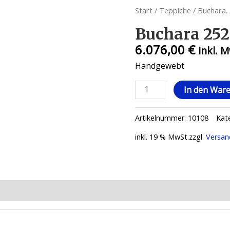
Start
/
Teppiche
/
Buchara.
Buchara 252
6.076,00
€
inkl. 
Handgewebt
Buchara
In den War
252
x
Artikelnummer:
10108
Kat
317
Menge
inkl. 19 % MwSt.
zzgl.
Versan
ionen (0)