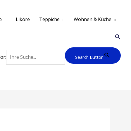
o
Liköre
Teppiche
Wohnen & Küche
or:
Search Button