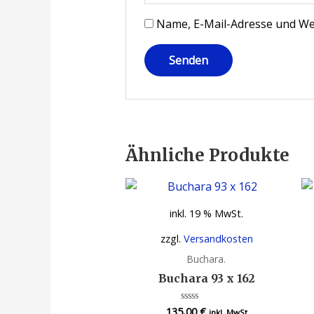
Name, E-Mail-Adresse und We
Ähnliche Produkte
inkl. 19 % MwSt.
zzgl.
Versandkosten
Buchara.
Buchara 93 x 162
135,00
€
Bewertet
inkl. MwSt