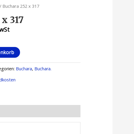
/ Buchara 252 x 317
 x 317
MwSt
enkorb
egorien:
Buchara
,
Buchara.
dkosten