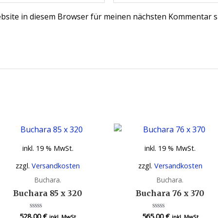
bsite in diesem Browser für meinen nächsten Kommentar s
inkl. 19 % MwSt.
inkl. 19 % MwSt.
zzgl.
Versandkosten
zzgl.
Versandkosten
Buchara.
Buchara.
Buchara 85 x 320
Buchara 76 x 370
528,00
€
565,00
€
Bewertet
Bewertet
inkl. MwSt
inkl. MwSt