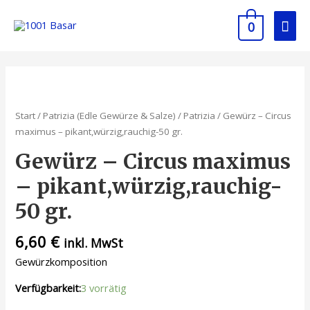
0
Start
/
Patrizia (Edle Gewürze & Salze)
/
Patrizia
/ Gewürz – Circus
maximus – pikant,würzig,rauchig-50 gr.
Gewürz – Circus maximus
– pikant,würzig,rauchig-
50 gr.
6,60
€
inkl. MwSt
Gewürzkomposition
Verfügbarkeit:
3 vorrätig