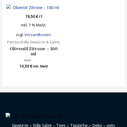
5
79,50
€
/
l
inkl. 7 % MwSt.
zzgl.
Versandkosten
Patrizia (Edle Gewürze & Salze)
Olivenöl Zitrone – 100
ml
10,50
Bewertet
€
inkl. MwSt
mit
0
von
5
Gewürze – Edle Salze – Tees – Teppiche – Deko – uvm.