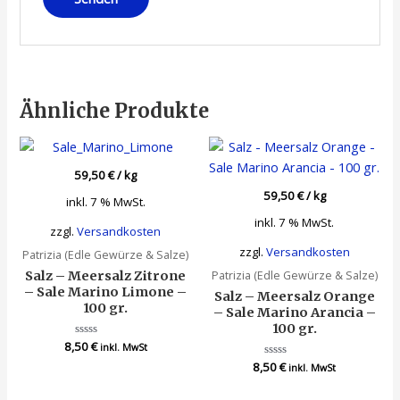
Ähnliche Produkte
59,50
€
/
kg
59,50
€
/
kg
inkl. 7 % MwSt.
inkl. 7 % MwSt.
zzgl.
Versandkosten
zzgl.
Versandkosten
Patrizia (Edle Gewürze & Salze)
Patrizia (Edle Gewürze & Salze)
Salz – Meersalz Zitrone
– Sale Marino Limone –
Salz – Meersalz Orange
100 gr.
– Sale Marino Arancia –
100 gr.
8,50
Bewertet
€
inkl. MwSt
mit
8,50
Bewertet
€
0
inkl. MwSt
mit
von
0
5
von