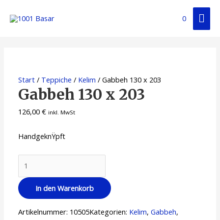
0
Start
/
Teppiche
/
Kelim
/ Gabbeh 130 x 203
Gabbeh 130 x 203
126,00
€
inkl. MwSt
HandgeknŸpft
In den Warenkorb
Artikelnummer:
10505
Kategorien:
Kelim
,
Gabbeh
,