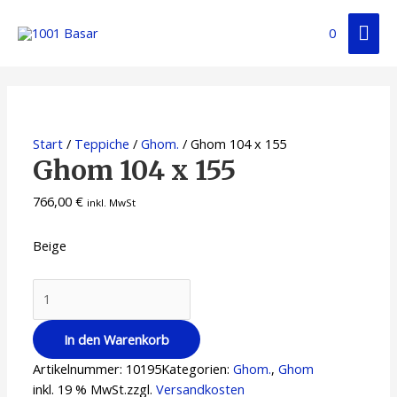
Zum
Hau
Inhalt
0
springen
Start
/
Teppiche
/
Ghom.
/ Ghom 104 x 155
Ghom 104 x 155
766,00
€
inkl. MwSt
Beige
Ghom
104
x
In den Warenkorb
155
Artikelnummer:
10195
Kategorien:
Ghom.
,
Ghom
Menge
inkl. 19 % MwSt.
zzgl.
Versandkosten