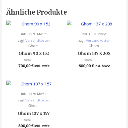
Ähnliche Produkte
inkl. 19 % MwSt.
inkl. 19 % MwSt.
zzgl.
Versandkosten
zzgl.
Versandkosten
Ghom.
Ghom.
Ghom 90 x 152
Ghom 137 x 208
700,00
Bewertet
€
600,00
Bewertet
€
inkl. MwSt
inkl. MwSt
mit
mit
0
0
von
von
5
5
inkl. 19 % MwSt.
zzgl.
Versandkosten
Ghom.
Ghom 107 x 157
800,00
Bewertet
€
inkl. MwSt