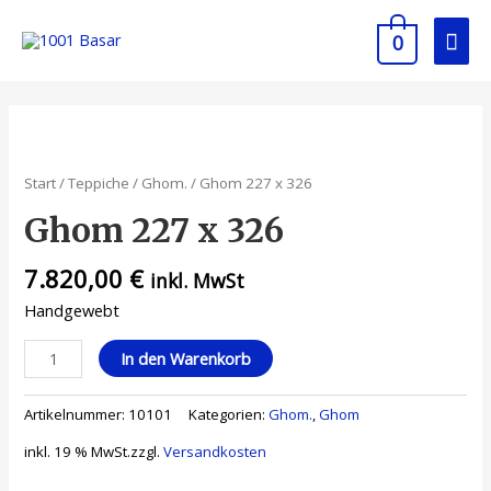
0
Start
/
Teppiche
/
Ghom.
/ Ghom 227 x 326
Ghom 227 x 326
7.820,00
€
inkl. MwSt
Handgewebt
In den Warenkorb
Artikelnummer:
10101
Kategorien:
Ghom.
,
Ghom
inkl. 19 % MwSt.
zzgl.
Versandkosten