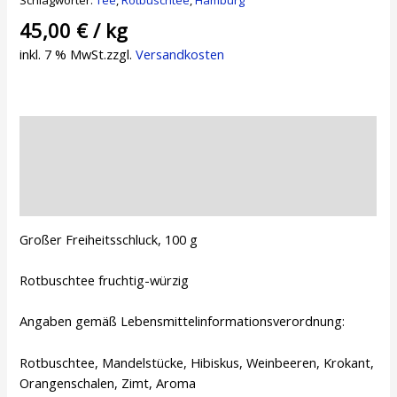
Schlagwörter:
Tee
,
Rotbuschtee
,
Hamburg
45,00
€
/
kg
inkl. 7 % MwSt.
zzgl.
Versandkosten
Beschreibung
Zusätzliche Informationen
Rezensionen (0)
Großer Freiheitsschluck, 100 g
Rotbuschtee fruchtig-würzig
Angaben gemäß Lebensmittelinformationsverordnung:
Rotbuschtee, Mandelstücke, Hibiskus, Weinbeeren, Krokant,
Orangenschalen, Zimt, Aroma