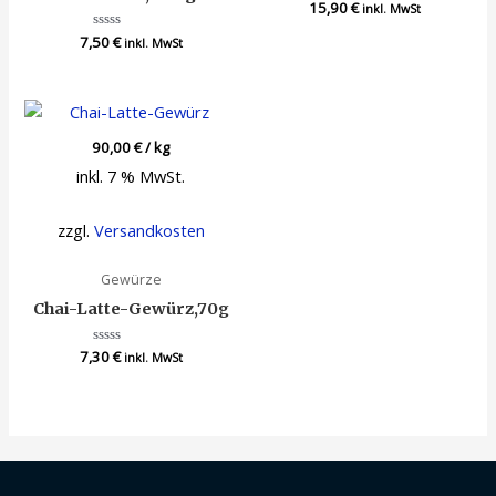
15,90
Bewertet
€
inkl. MwSt
mit
0
7,50
Bewertet
€
inkl. MwSt
von
mit
5
0
von
5
90,00
€
/
kg
inkl. 7 % MwSt.
zzgl.
Versandkosten
Gewürze
Chai-Latte-Gewürz,70g
7,30
Bewertet
€
inkl. MwSt
mit
0
von
5