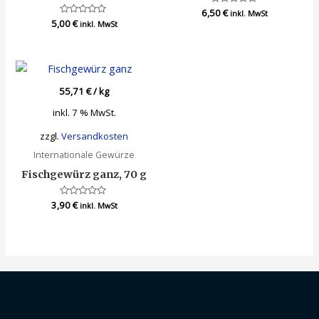
6,50
Bewertet
€
inkl. MwSt
mit
5,00
Bewertet
€
inkl. MwSt
0
mit
von
0
5
von
5
55,71
€
/
kg
inkl. 7 % MwSt.
zzgl.
Versandkosten
Internationale Gewürze
Fischgewürz ganz, 70 g
3,90
Bewertet
€
inkl. MwSt
mit
0
von
5