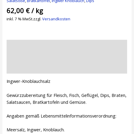
Salatsoße
,
Bratkartoffel
,
Ingwer Knoblauch
,
Dips
62,00
€
/
kg
inkl. 7 % MwSt.
zzgl.
Versandkosten
Beschreibung
Zusätzliche Informationen
Rezensionen (0)
Ingwer-Knoblauchsalz
Gewürzzubereitung für Fleisch, Fisch, Geflügel, Dips, Braten,
Salatsaucen, Bratkartofeln und Gemüse.
Angaben gemäß Lebensmittelinformationsverordnung:
Meersalz, Ingwer, Knoblauch.