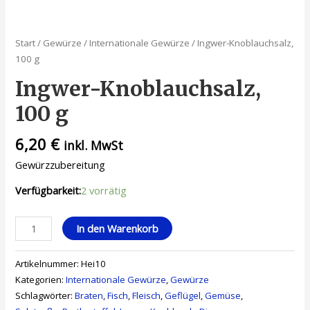
Start
/
Gewürze
/
Internationale Gewürze
/ Ingwer-Knoblauchsalz,
100 g
Ingwer-Knoblauchsalz,
100 g
6,20
€
inkl. MwSt
Gewürzzubereitung
Verfügbarkeit:
2 vorrätig
In den Warenkorb
Artikelnummer:
Hei10
Kategorien:
Internationale Gewürze
,
Gewürze
Schlagwörter:
Braten
,
Fisch
,
Fleisch
,
Geflügel
,
Gemüse
,