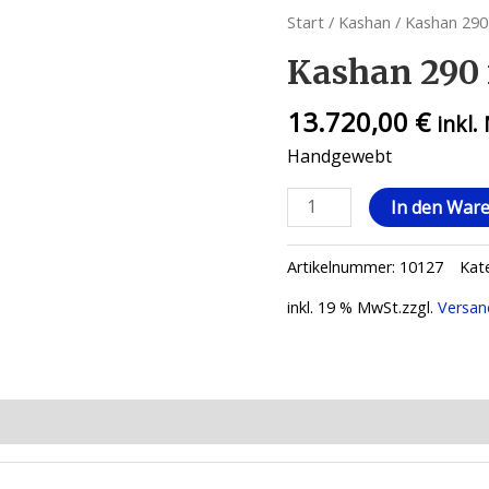
Start
/
Kashan
/ Kashan 290
Kashan 290 
13.720,00
€
inkl.
Handgewebt
In den War
Artikelnummer:
10127
Kat
inkl. 19 % MwSt.
zzgl.
Versan
ionen (0)