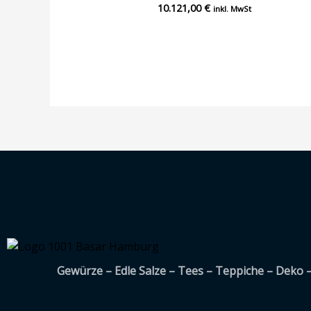
10.121,00
€
Bewertet
inkl. MwSt
mit
0
von
5
Gewürze – Edle Salze – Tees – Teppiche – Deko 