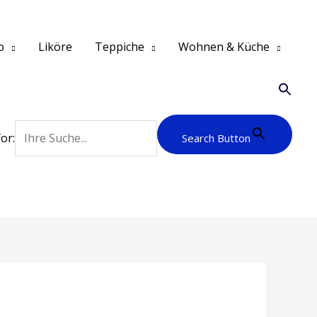
o
Liköre
Teppiche
Wohnen & Küche
or:
Search Button