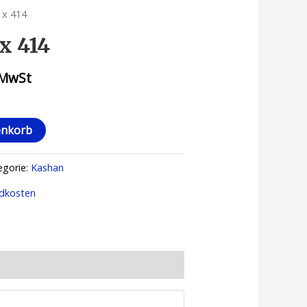
 x 414
x 414
 MwSt
enkorb
egorie:
Kashan
dkosten