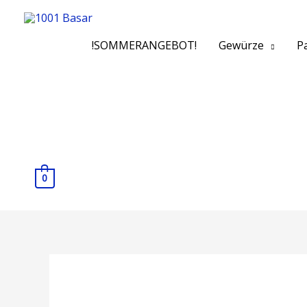
!SOMMERANGEBOT!
Gewürze
Pa
0