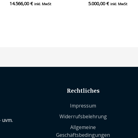
14.566,00
€
5.000,00
€
Bewertet
Bewertet
inkl. MwSt
inkl. MwSt
mit
mit
0
0
von
von
5
5
Rechtliches
Impressum
Widerrufsbelehrung
– uvm.
Allgemeine
Geschäftsbedingungen