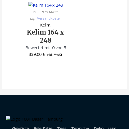
inkl. 19 % MwSt.
zzgl.
Versandkosten
Kelim.
Kelim 164 x
248
Bewertet mit
0
von 5
339,00
€
inkl. MwSt
Gewürze – Edle Salze – Tees – Teppiche – Deko – uvm.