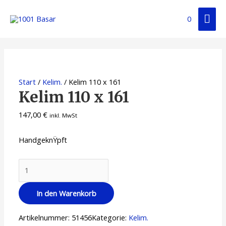
0
Start
/
Kelim.
/ Kelim 110 x 161
Kelim 110 x 161
147,00
€
inkl. MwSt
HandgeknŸpft
In den Warenkorb
Artikelnummer:
51456
Kategorie:
Kelim.