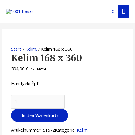
0
Start
/
Kelim.
/ Kelim 168 x 360
Kelim 168 x 360
504,00
€
inkl. MwSt
HandgeknŸpft
In den Warenkorb
Artikelnummer:
51572
Kategorie:
Kelim.