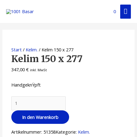
0
Start
/
Kelim.
/ Kelim 150 x 277
Kelim 150 x 277
347,00
€
inkl. MwSt
HandgeknŸpft
In den Warenkorb
Artikelnummer:
51358
Kategorie:
Kelim.