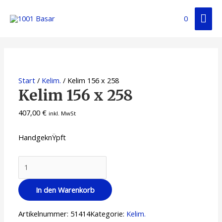
0
Start
/
Kelim.
/ Kelim 156 x 258
Kelim 156 x 258
407,00
€
inkl. MwSt
HandgeknŸpft
In den Warenkorb
Artikelnummer:
51414
Kategorie:
Kelim.