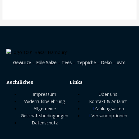
mit
0
von
5
Gewürze – Edle Salze – Tees – Teppiche – Deko – uvm.
Rechtliches
Links
Impressum
Über uns
Widerrufsbelehrung
Kontakt & Anfahrt
Allgemeine
Zahlungsarten
Geschäftsbedingungen
Versandoptionen
Datenschutz