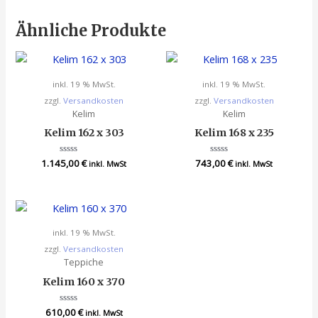
Ähnliche Produkte
inkl. 19 % MwSt.
inkl. 19 % MwSt.
zzgl.
Versandkosten
zzgl.
Versandkosten
Kelim
Kelim
Kelim 162 x 303
Kelim 168 x 235
1.145,00
Bewertet
€
743,00
Bewertet
€
inkl. MwSt
inkl. MwSt
mit
mit
0
0
von
von
5
5
inkl. 19 % MwSt.
zzgl.
Versandkosten
Teppiche
Kelim 160 x 370
610,00
Bewertet
€
inkl. MwSt