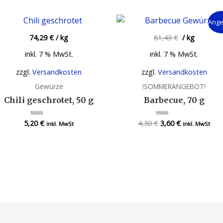
Ange
74,29
€
/
kg
61,43
€
/
kg
inkl. 7 % MwSt.
inkl. 7 % MwSt.
zzgl.
Versandkosten
zzgl.
Versandkosten
Gewürze
!SOMMERANGEBOT!
Chili geschrotet, 50 g
Barbecue, 70 g
5,20
€
4,30
€
3,60
€
Bewertet
Bewertet
inkl. MwSt
inkl. MwSt
mit
mit
0
0
von
von
5
5