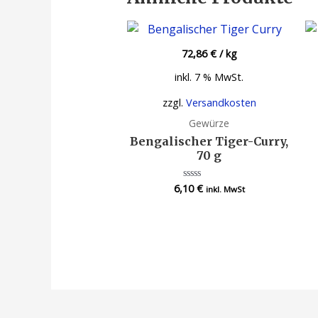
72,86
€
/
kg
inkl. 7 % MwSt.
zzgl.
Versandkosten
Gewürze
Bengalischer Tiger-Curry,
70 g
6,10
€
Bewertet
inkl. MwSt
mit
0
von
5