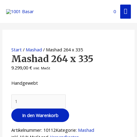
Zum
Hau
Inhalt
0
springen
Start
/
Mashad
/ Mashad 264 x 335
Mashad 264 x 335
9.299,00
€
inkl. MwSt
Handgewebt
Mashad
264
x
In den Warenkorb
335
Menge
Artikelnummer:
10112
Kategorie:
Mashad
inkl. 19 % MwSt.
zzgl.
Versandkosten