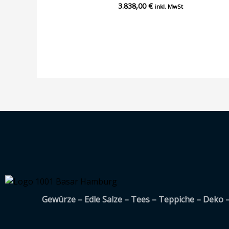
3.838,00
€
Bewertet
inkl. MwSt
mit
0
von
5
Gewürze – Edle Salze – Tees – Teppiche – Deko 