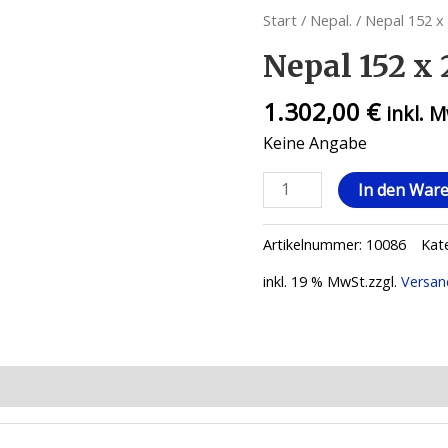
Start
/
Nepal.
/ Nepal 152 x
Nepal 152 x
1.302,00
€
inkl. 
Keine Angabe
In den War
Artikelnummer:
10086
Kat
inkl. 19 % MwSt.
zzgl.
Versan
ionen (0)