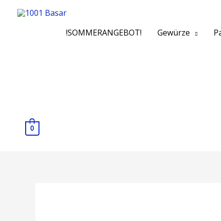
!SOMMERANGEBOT!
Gewürze
Pa
0