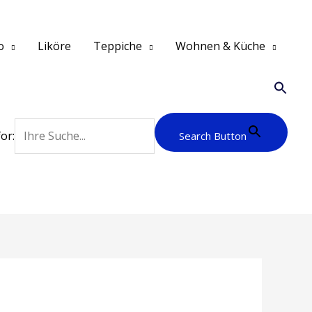
o
Liköre
Teppiche
Wohnen & Küche
or:
Search Button