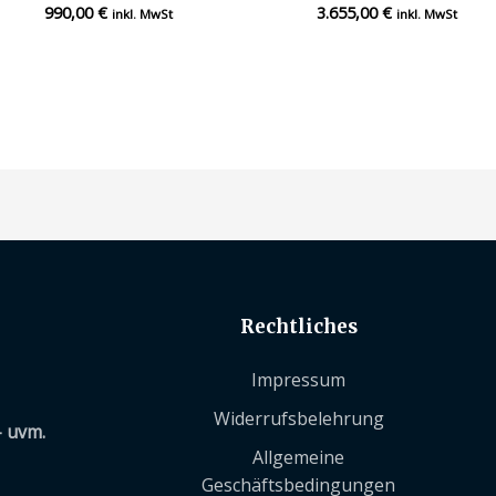
990,00
€
3.655,00
€
Bewertet
Bewertet
inkl. MwSt
inkl. MwSt
mit
mit
0
0
von
von
5
5
Rechtliches
Impressum
Widerrufsbelehrung
– uvm.
Allgemeine
Geschäftsbedingungen