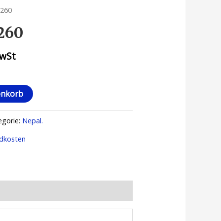
 260
 260
MwSt
enkorb
egorie:
Nepal.
dkosten