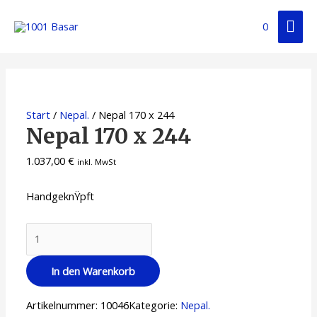
0
Start
/
Nepal.
/ Nepal 170 x 244
Nepal 170 x 244
1.037,00
€
inkl. MwSt
HandgeknŸpft
In den Warenkorb
Artikelnummer:
10046
Kategorie:
Nepal.