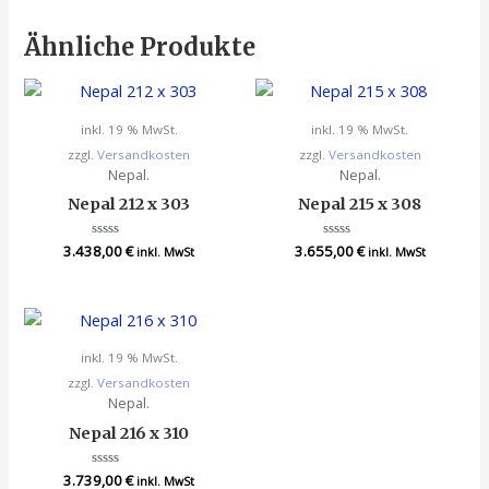
Ähnliche Produkte
inkl. 19 % MwSt.
inkl. 19 % MwSt.
zzgl.
Versandkosten
zzgl.
Versandkosten
Nepal.
Nepal.
Nepal 212 x 303
Nepal 215 x 308
3.438,00
Bewertet
€
3.655,00
Bewertet
€
inkl. MwSt
inkl. MwSt
mit
mit
0
0
von
von
5
5
inkl. 19 % MwSt.
zzgl.
Versandkosten
Nepal.
Nepal 216 x 310
3.739,00
Bewertet
€
inkl. MwSt