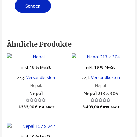
Ähnliche Produkte
inkl. 19 % MwSt.
inkl. 19 % MwSt.
zzgl.
Versandkosten
zzgl.
Versandkosten
Nepal.
Nepal.
Nepal
Nepal 213 x 304
1.333,00
Bewertet
€
3.493,00
Bewertet
€
inkl. MwSt
inkl. MwSt
mit
mit
0
0
von
von
5
5
inkl. 19 % MwSt.