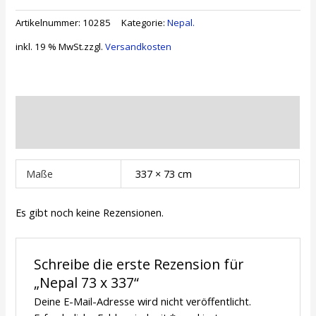
x
Artikelnummer:
10285
Kategorie:
Nepal.
337
Menge
inkl. 19 % MwSt.
zzgl.
Versandkosten
Zusätzliche Informationen
Rezensionen (0)
Maße
337 × 73 cm
Es gibt noch keine Rezensionen.
Schreibe die erste Rezension für
„Nepal 73 x 337“
Deine E-Mail-Adresse wird nicht veröffentlicht.