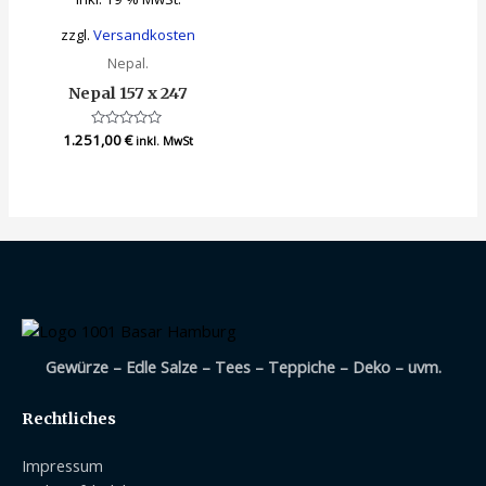
zzgl.
Versandkosten
Nepal.
Nepal 157 x 247
1.251,00
Bewertet
€
inkl. MwSt
mit
0
von
5
Gewürze – Edle Salze – Tees – Teppiche – Deko – uvm.
Rechtliches
Impressum