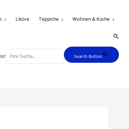
o
Liköre
Teppiche
Wohnen & Küche
or:
Search Button