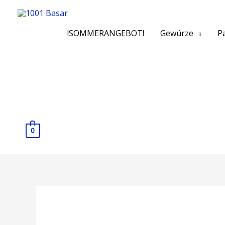
!SOMMERANGEBOT!
Gewürze
Pa
0