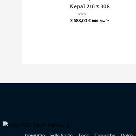
Nepal 216 x 308
3.688,00
€
Bewertet
inkl. MwSt
mit
0
von
5
Gewürze – Edle Salze – Tees – Teppiche – Deko 