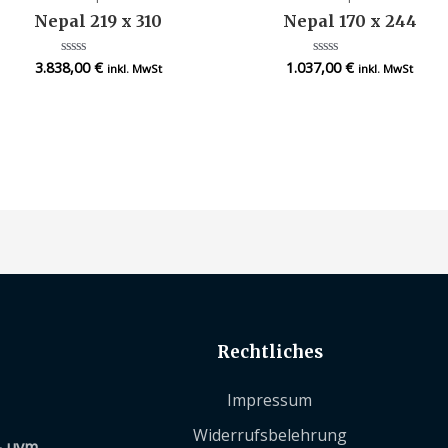
Nepal 219 x 310
Nepal 170 x 244
3.838,00
€
1.037,00
€
Bewertet
Bewertet
inkl. MwSt
inkl. MwSt
mit
mit
0
0
von
von
5
5
Rechtliches
Impressum
Widerrufsbelehrung
– uvm.