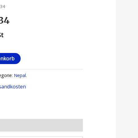
334
334
St
enkorb
egorie:
Nepal.
sandkosten