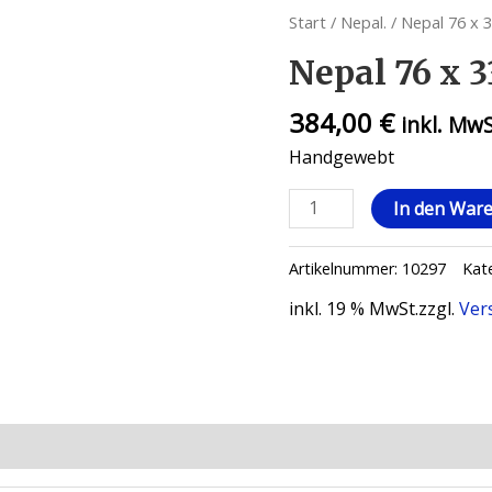
Start
/
Nepal.
/ Nepal 76 x 
Nepal 76 x 
384,00
€
inkl. Mw
Handgewebt
In den War
Artikelnummer:
10297
Kat
inkl. 19 % MwSt.
zzgl.
Ver
ionen (0)