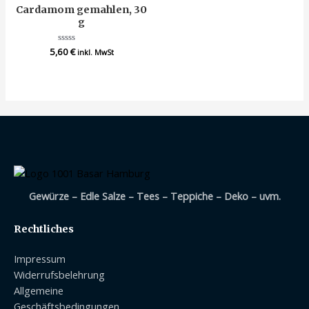
Cardamom gemahlen, 30
g
5,60
Bewertet
€
inkl. MwSt
mit
0
von
5
Gewürze – Edle Salze – Tees – Teppiche – Deko – uvm.
Rechtliches
Impressum
Widerrufsbelehrung
Allgemeine
Geschäftsbedingungen