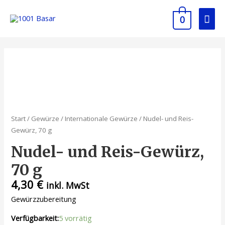
Zum
Hau
Inhalt
0
springen
Start
/
Gewürze
/
Internationale Gewürze
/ Nudel- und Reis-
Gewürz, 70 g
Nudel- und Reis-Gewürz,
70 g
4,30
€
inkl. MwSt
Gewürzzubereitung
Verfügbarkeit:
5 vorrätig