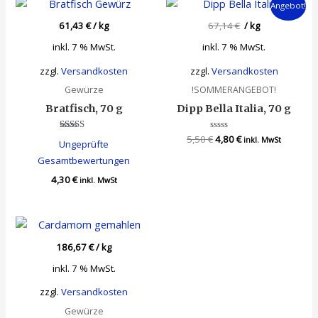
Angebot!
61,43
€
/
kg
67,14
€
/
kg
inkl. 7 % MwSt.
inkl. 7 % MwSt.
zzgl.
Versandkosten
zzgl.
Versandkosten
Gewürze
!SOMMERANGEBOT!
Bratfisch, 70 g
Dipp Bella Italia, 70 g
Ursprünglicher
Aktueller
Bewertet
5,50
€
Bewertet
4,80
€
inkl. MwSt
Ungeprüfte
mit
mit
Preis
Preis
4.00
0
Gesamtbewertungen
war:
ist:
von 5
von
5
5,50 €
4,80 €.
4,30
€
inkl. MwSt
186,67
€
/
kg
inkl. 7 % MwSt.
zzgl.
Versandkosten
Gewürze