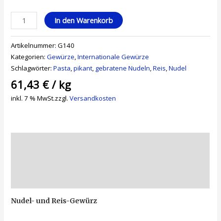
Nudel-
In den Warenkorb
und
Reis-
Artikelnummer:
G140
Gewürz,
Kategorien:
Gewürze
,
Internationale Gewürze
70
Schlagwörter:
Pasta
,
pikant
,
gebratene Nudeln
,
Reis
,
Nudel
g
61,43
€
/
kg
Menge
inkl. 7 % MwSt.
zzgl.
Versandkosten
Beschreibung
Zusätzliche Informationen
Rezensionen (0)
Nudel- und Reis-Gewürz