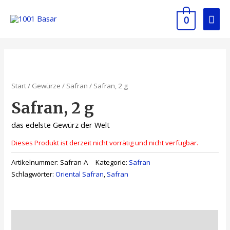
Zum
Hau
Inhalt
0
springen
Start
/
Gewürze
/
Safran
/ Safran, 2 g
Safran, 2 g
das edelste Gewürz der Welt
Dieses Produkt ist derzeit nicht vorrätig und nicht verfügbar.
Artikelnummer:
Safran-A
Kategorie:
Safran
Schlagwörter:
Oriental Safran
,
Safran
Beschreibung