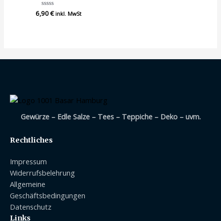
6,90
Bewertet
€
inkl. MwSt
mit
0
von
5
Gewürze – Edle Salze – Tees – Teppiche – Deko – uvm.
Rechtliches
Impressum
Widerrufsbelehrung
Allgemeine
Geschäftsbedingungen
Datenschutz
Links