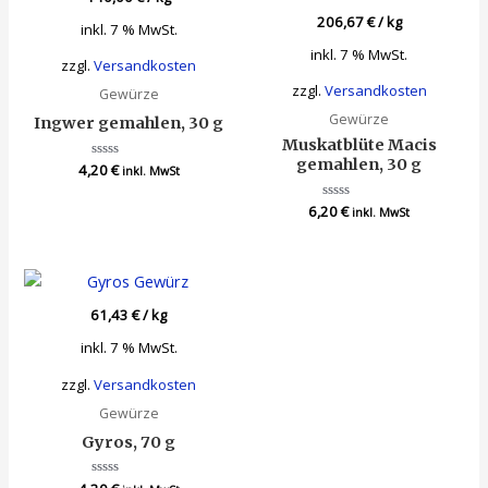
206,67
€
/
kg
inkl. 7 % MwSt.
inkl. 7 % MwSt.
zzgl.
Versandkosten
zzgl.
Versandkosten
Gewürze
Gewürze
Ingwer gemahlen, 30 g
Muskatblüte Macis
gemahlen, 30 g
4,20
Bewertet
€
inkl. MwSt
mit
0
von
6,20
Bewertet
€
inkl. MwSt
5
mit
0
von
5
61,43
€
/
kg
inkl. 7 % MwSt.
zzgl.
Versandkosten
Gewürze
Gyros, 70 g
Bewertet