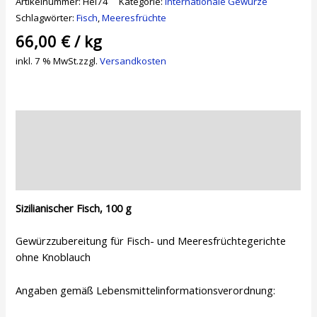
Artikelnummer:
Hei74
Kategorie:
Internationale Gewürze
Schlagwörter:
Fisch
,
Meeresfrüchte
66,00
€
/
kg
inkl. 7 % MwSt.
zzgl.
Versandkosten
Beschreibung
Zusätzliche Informationen
Rezensionen (0)
Sizilianischer Fisch, 100 g
Gewürzzubereitung für Fisch- und Meeresfrüchtegerichte
ohne Knoblauch
Angaben gemäß Lebensmittelinformationsverordnung: