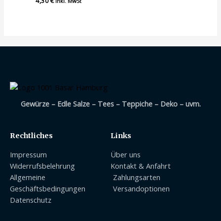
4,30
€
inkl. MwSt
mit
0
von
5
Gewürze – Edle Salze – Tees – Teppiche – Deko – uvm.
Rechtliches
Links
Impressum
Über uns
Widerrufsbelehrung
Kontakt & Anfahrt
Allgemeine
Zahlungsarten
Geschäftsbedingungen
Versandoptionen
Datenschutz