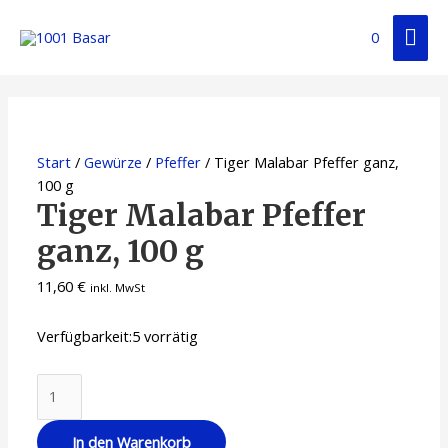
0
Start
/
Gewürze
/
Pfeffer
/ Tiger Malabar Pfeffer ganz,
100 g
Tiger Malabar Pfeffer
ganz, 100 g
11,60
€
inkl. MwSt
Verfügbarkeit:
5 vorrätig
In den Warenkorb