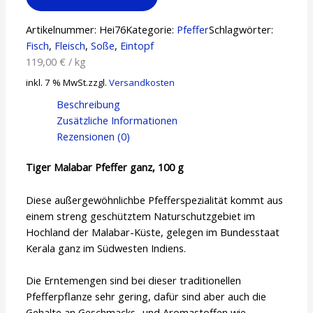
Artikelnummer:
Hei76
Kategorie:
Pfeffer
Schlagwörter:
Fisch
,
Fleisch
,
Soße
,
Eintopf
119,00
€
/
kg
inkl. 7 % MwSt.
zzgl.
Versandkosten
Beschreibung
Zusätzliche Informationen
Rezensionen (0)
Tiger Malabar Pfeffer ganz, 100 g
Diese außergewöhnlichbe Pfefferspezialität kommt aus
einem streng geschütztem Naturschutzgebiet im
Hochland der Malabar-Küste, gelegen im Bundesstaat
Kerala ganz im Südwesten Indiens.
Die Erntemengen sind bei dieser traditionellen
Pfefferpflanze sehr gering, dafür sind aber auch die
Gehalte an Geschmacks- und Aromastoffen wie