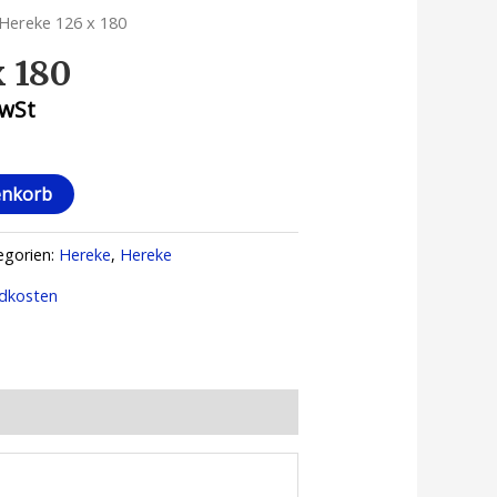
Hereke 126 x 180
x 180
MwSt
enkorb
egorien:
Hereke
,
Hereke
dkosten