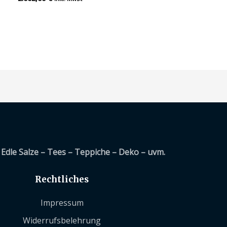
mit
0
von
5
Edle Salze – Tees – Teppiche – Deko – uvm.
Rechtliches
Impressum
Widerrufsbelehrung