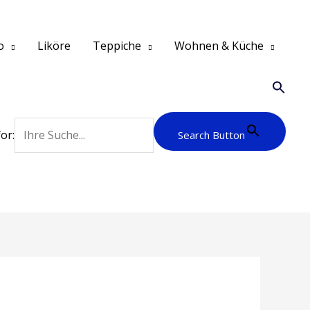
o
Liköre
Teppiche
Wohnen & Küche
or:
Search Button