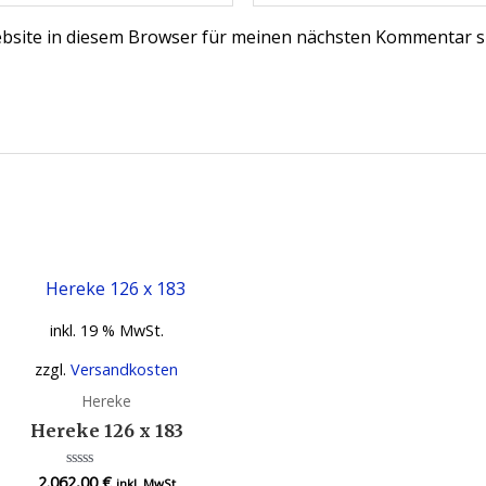
bsite in diesem Browser für meinen nächsten Kommentar s
inkl. 19 % MwSt.
zzgl.
Versandkosten
Hereke
Hereke 126 x 183
2.062,00
€
Bewertet
inkl. MwSt