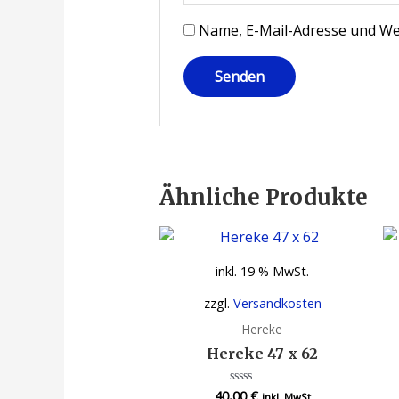
Name, E-Mail-Adresse und We
Ähnliche Produkte
inkl. 19 % MwSt.
zzgl.
Versandkosten
Hereke
Hereke 47 x 62
40,00
€
Bewertet
inkl. MwSt