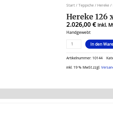
Start
/
Teppiche
/
Hereke
/ 
Hereke 126 
2.026,00
€
inkl. 
Handgewebt
Hereke
In den War
126
x
Artikelnummer:
10144
Kat
180
Menge
inkl. 19 % MwSt.
zzgl.
Versan
ionen (0)