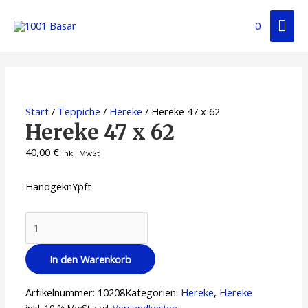
Zum
Hau
Inhalt
0
springen
Start
/
Teppiche
/
Hereke
/ Hereke 47 x 62
Hereke 47 x 62
40,00
€
inkl. MwSt
HandgeknŸpft
Hereke
47
x
In den Warenkorb
62
Menge
Artikelnummer:
10208
Kategorien:
Hereke
,
Hereke
inkl. 19 % MwSt.
zzgl.
Versandkosten