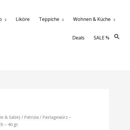
o
Liköre
Teppiche
Wohnen & Küche
Deals
SALE %
ze & Salze)
/
Patrizia
/ Pastagewürz –
ch – 40 gr.