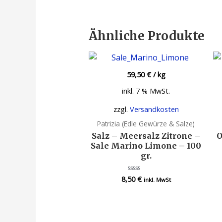
Ähnliche Produkte
59,50
€
/
kg
inkl. 7 % MwSt.
zzgl.
Versandkosten
Patrizia (Edle Gewürze & Salze)
Salz – Meersalz Zitrone –
O
Sale Marino Limone – 100
gr.
8,50
€
Bewertet
inkl. MwSt
mit
0
von
5