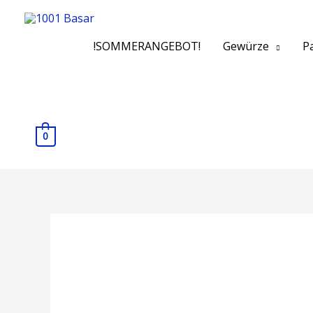
!SOMMERANGEBOT!
Gewürze
Pa
0