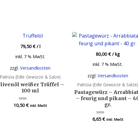
79,50
€
/
l
80,00
€
/
kg
inkl. 7 % MwSt.
inkl. 7 % MwSt.
zzgl.
Versandkosten
zzgl.
Versandkosten
Patrizia (Edle Gewürze & Salze)
livenöl weißer Trüffel –
Patrizia (Edle Gewürze & Salze
100 ml
Pastagewürz – Arrabbia
– feurig und pikant – 4
gr.
10,50
€
Bewertet
inkl. MwSt
mit
0
von
6,65
€
Bewertet
inkl. MwSt
5
mit
0
von
5