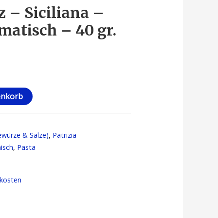
 – Siciliana –
matisch – 40 gr.
enkorb
Gewürze & Salze)
,
Patrizia
nisch
,
Pasta
kosten