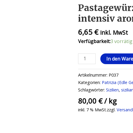
Pastagewürz
intensiv aro
6,65
€
inkl. MwSt
Verfügbarkeit:
3 vorrätig
In den War
Artikelnummer:
P037
Kategorien:
Patrizia (Edle 
Schlagwörter:
Sizilien
,
sizilia
80,00
€
/
kg
inkl. 7 % MwSt.
zzgl.
Versand